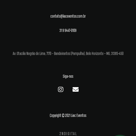
contato@liaceventos.com.br
31 9 9447-0109
Av. Otacílio Negrão de Lima, 7170 – Bandeirantes (Pampulha), Belo Horizonte – MG, 31365-450
Siga-nos
Copyright © 2021 Liac Eventos
2 N D I G I T A L